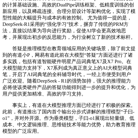
的计算基础设施、高效的DualPipe训练框架、低精度训练的创
新应用，以及稀疏连接、合理分层设计等架构优化，实现了模
型性能的大幅提升与成本的有效控制。 尤为值得一提的是，
DeepSeek-R1采用的“强化学习”技术，摒弃了传统的PRM方
法，直接以结果为导向进行奖励，促使AI学会更高效地思
考，并展现出初步的反思能力，为行业树立了新的技术标杆。
答疑是推理模型在教育领域应用的关键场景，除了前文提
到的有道小P，网易有道此前在大模型“答疑”方面还进行了诸
多实践，包括有道智能硬件明星产品词典笔X7及X7 Pro。在
大模型能力支持下，X7系列成为真正意义上的AI大模型词典
笔，开启了AI词典笔的全科辅导时代，一经上市便受到用户
广泛欢迎。随着DeepSeek - R1的强势加持，强大的推理能力
必将使该类硬件产品的答疑功能得到进一步的提升和优化，为
用户提供更加精准、高效的学习支持。
事实上，有道在大模型推理方面已经进行了积极的探索。
此前，有道推出了国内首个输出分步式讲解的推理模型“子曰-
o1”，并对外开源。作为垂类模型，子曰-o1展现出轻量级、低
成本、中文逻辑推理、思维链技术等能力优势，助力教育推理
模型的广泛应用。