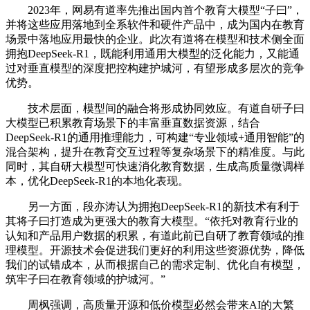
2023年，网易有道率先推出国内首个教育大模型“子曰”，
并将这些应用落地到全系软件和硬件产品中，成为国内在教育
场景中落地应用最快的企业。此次有道将在模型和技术侧全面
拥抱DeepSeek-R1，既能利用通用大模型的泛化能力，又能通
过对垂直模型的深度把控构建护城河，有望形成多层次的竞争
优势。
技术层面，模型间的融合将形成协同效应。有道自研子曰
大模型已积累教育场景下的丰富垂直数据资源，结合
DeepSeek-R1的通用推理能力，可构建“专业领域+通用智能”的
混合架构，提升在教育交互过程等复杂场景下的精准度。与此
同时，其自研大模型可快速消化教育数据，生成高质量微调样
本，优化DeepSeek-R1的本地化表现。
另一方面，段亦涛认为拥抱DeepSeek-R1的新技术有利于
其将子曰打造成为更强大的教育大模型。“依托对教育行业的
认知和产品用户数据的积累，有道此前已自研了教育领域的推
理模型。开源技术会促进我们更好的利用这些资源优势，降低
我们的试错成本，从而根据自己的需求定制、优化自有模型，
筑牢子曰在教育领域的护城河。”
周枫强调，高质量开源和低价模型必然会带来AI的大繁