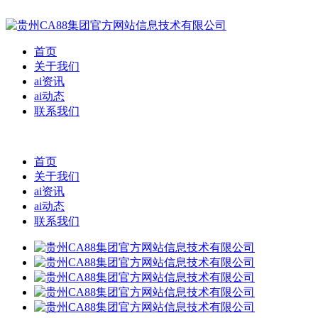
首页
关于我们
ai资讯
ai动态
联系我们
首页
关于我们
ai资讯
ai动态
联系我们