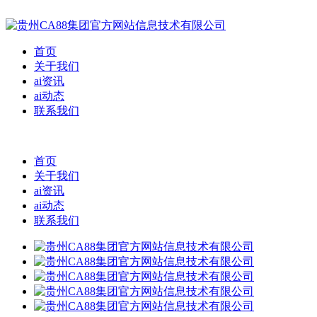
首页
关于我们
ai资讯
ai动态
联系我们
首页
关于我们
ai资讯
ai动态
联系我们