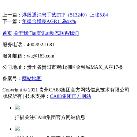
上一篇：
港股通消息手艺ETF（513240）上涨5.84
下一篇：
年復合增長AGR）為xx%
首页
关于我们
ai资讯
ai动态
联系我们
服务电话：400-992-1681
服务邮箱：wa@163.com
公司地址：贵州省贵阳市观山湖区金融城MAX_A座17楼
备案号：
网站地图
Copyright © 2021 贵州CA88集团官方网站信息技术有限公司
版权所有 | 技术支持：
CA88集团官方网站
扫描关注CA88集团官方网站信息