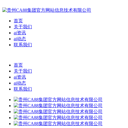
首页
关于我们
ai资讯
ai动态
联系我们
首页
关于我们
ai资讯
ai动态
联系我们