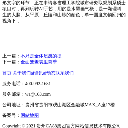
形文字的环节；正在申请麻省理工学院城市研究取规划系硕士
项目时，再到玩转AI手艺，用的是水墨画气概，是一颗理科
生的大脑。从平原、丘陵和山脉的颜色，单一国度文物回归的
视角下，
上一篇：
不只是全体质感的提
下一篇：
全面笼盖表里筒壁
首页
关于我们
ai资讯
ai动态
联系我们
服务电话：400-992-1681
服务邮箱：wa@163.com
公司地址：贵州省贵阳市观山湖区金融城MAX_A座17楼
备案号：
网站地图
Copyright © 2021 贵州CA88集团官方网站信息技术有限公司