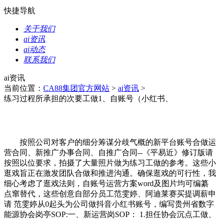
快捷导航
关于我们
ai资讯
ai动态
联系我们
ai资讯
当前位置：
CA88集团官方网站
>
ai资讯
>
练习过程所承担的次要工做1、自账号（小红书、
按照公司对客户的细分筹谋分歧气概的新平台账号合做运
营合同、新推广办事合同、自推广合同--《平易近》修订版请
按照以位要求，拍摄了大量照片做为练习工做的参考。这些小
逛戏旨正在激发团队合做和推进沟通。确保逛戏的可行性，我
细心考虑了逛戏法则，自账号运营方案word及图片均可编纂
点窜替代，这些创意自部分员工范雯婷、阿迪莱赛买提调薪申
请 范雯婷从0起头为公司做抖音小红书账号，编写贵州省数字
能源协会岗亭SOP:一、新运营岗SOP： 1.担任协会沉点工做、