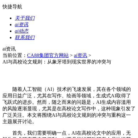
快捷导航
关于我们
ai资讯
ai动态
联系我们
ai资讯
当前位置：
CA88集团官方网站
>
ai资讯
>
AI与高校论文规则：从象牙塔到现实世界的冲突与
随着人工智能（AI）技术的飞速发展，其在各个领域的
应用日益广泛，尤其在写作、绘画等领域，生成式AI取得了
飞跃式的进步。然而，随之而来的问题是，AI生成内容滥用
的风险逐渐显现，尤其是在高校论文写作中，这种现象引发了
广泛关注。本文将围绕AI与高校论文规则的冲突与重构这一
主题展开讨论。
首先，我们需要明确一点，AI在高校论文中的应用，无