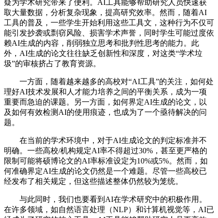
疑为学术研究带来了便利。AI工具能够帮助研究人员快速获
取大量数据，分析复杂现象，提高研究效率。然而，随着AI
工具的普及，一些学生开始利用这些工具文，这种行为不仅可
能引发抄袭或剽窃风险、损害学术声誉，同时学生可能过度依
赖AI生成的内容，削弱独立思考和批判性思考的能力。此
外，AI生成的论文往往缺乏创新性和深度，对这类“学术垃
圾”的审核挤占了教育资源。
一方面，随着越来越多的高校对“AI工具”的关注，如何处
理好AI技术发展和人才能力培养之间的平衡关系，成为一项
重要而急迫的课题。另一方面，如何界定AI生成的论文，以
及如何有效检测AI的使用痕迹，也成为了一个亟待解决的问
题。
在当前的学术环境中，对于AI生成论文的判定标准并不
明确。一些高校/机构规定AI率不得超过30%，甚至更严格的
限制可能将硕博论文的AI率标准设定为10%或5%。然而，如
何准确界定AI生成的论文仍然是一个难题。尽管一些高校已
经发布了相关规定，但这些描述整体仍然较为笼统。
与此同时，我们也要看到AI在学术研究中的积极作用。
在许多领域，如自然语言处理（NLP）和计算机视觉等，AI已