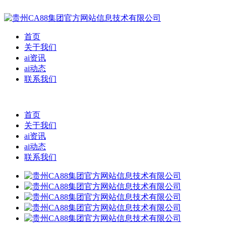
首页
关于我们
ai资讯
ai动态
联系我们
首页
关于我们
ai资讯
ai动态
联系我们