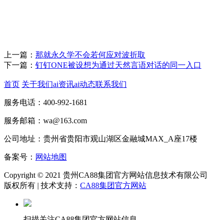
上一篇：
那就永久学不会若何应对波折取
下一篇：
钉钉ONE被设想为通过天然言语对话的同一入口
首页
关于我们
ai资讯
ai动态
联系我们
服务电话：400-992-1681
服务邮箱：wa@163.com
公司地址：贵州省贵阳市观山湖区金融城MAX_A座17楼
备案号：
网站地图
Copyright © 2021 贵州CA88集团官方网站信息技术有限公司
版权所有 | 技术支持：
CA88集团官方网站
扫描关注CA88集团官方网站信息