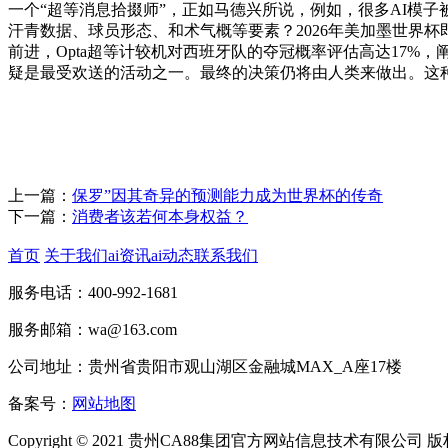
一个“超等消息拾掇师”，正如马德兴所说，例如，很多AI模
汗青数据、球员形态、和术气概等要素？2026年美加墨世界
前进，Opta超等计较机对西班牙队的夺冠概率评估高达17
疑是最受欢送的活动之一。最终的决策仍将由人类来做出。这
上一篇：
保罗”因其奇异的预测能力成为世界杯的传奇
下一篇：
消费者该若何本身权益？
首页
关于我们
ai资讯
ai动态
联系我们
服务电话：400-992-1681
服务邮箱：wa@163.com
公司地址：贵州省贵阳市观山湖区金融城MAX_A座17楼
备案号：
网站地图
Copyright © 2021 贵州CA88集团官方网站信息技术有限公司 