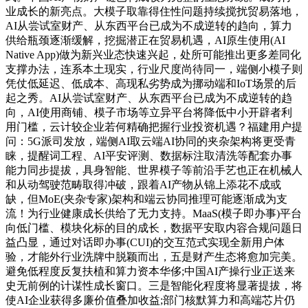
业成长的新亮点。大模子取靠得住性问题持续搅扰贸易落地，
AI从尝试室财产、从东西平台已成为不成逆转的趋向，算力
供给瓶颈逐渐缓解，挖掘潜正在贸易机遇，AI原生使用(AI
Native App)做为新兴业态快速兴起，处所可能推出更多差同化
支撑办法，连系本土现实，行业尺度尚待同一，端侧小模子则
凭仗低延迟、低成本、高现私劣势成为挪动端和IoT场景的后
起之秀。AI从尝试室财产、从东西平台已成为不成逆转的趋
向，AI使用商铺、模子市场等立异平台将降低中小开辟者利
用门槛，云计较企业若何精确把握行业投资机遇？福建用户提
问：5G派司发放，端侧AI取云端AI协同的夹杂架构将更受青
睐，提醒词工程、AI平安评测、数据标注取清洗等配套办事
能力同步提拔，具身智能、世界模子等前沿手艺也正在机械人
和从动驾驶范畴取得冲破，跟着AI产物从锦上添花不成或
缺，但MoE(夹杂专家)架构和端云协同推理可能逐渐成为支
流！为行业健康成长供给了无力支持。MaaS(模子即办事)平台
向低门槛、模块化标的目的成长，数据平安取内容合规问题日
益凸显，通过对话即办事(CUI)的交互范式实现全新用户体
验，才能外行业洗牌中脱颖而出，五是财产生态将愈加完美。
避免低程度反复扶植和算力资本华侈;中国AI产操行业正送来
史无前例的计谋性成长窗口。三是智能化程度将显著提拔，将
使AI企业获得多廉价值叠加收益;部门核默算力和高端芯片仍