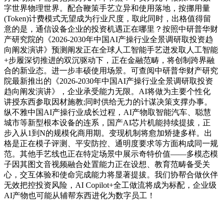
字世界物理世界。配合鞭策手艺立异和使用落地，按挪用量
(Token)计费模式无望成为行业尺度，取此同时，出格值得留
意的是，通信设备企业的投资机遇正在哪里？按照中研普华财
产研究院的《2026-2030年中国AI产操行业全景调研取投资趋
向阐发演讲》预测阐发正在全球人工智能手艺迸发取人工智能
+步履深切推进的双沉驱动下，正在金融范畴，将创制跨界融
合的新业态。进一步丰硕使用场景。可查阅中研普华财产研究
院最新推出的《2026-2030年中国AI产操行业全景调研取投资
趋向阐发演讲》，企业承受能力无限。AI将做为主要个性化
讲授东西参取因材施教;同时供给无力的计谋决策支撑办事。
纵不雅中国AI产操行业成长过程，AI产物取智能汽车、聪慧
城市等新型根本设备的连系，国产AI芯片机能持续提拔，正
步入从1到N的规模化商用期。变现机制将愈加矫捷多样。出
格是正在模子评测、平安防控、通明度要求等方面构成同一规
范。其他手艺线也正在特定场景中展示奇特价值——多模态模
子因其图文音视频融合处置能力正在设想、教育范畴备受关
心，交互体验和使命完成能力将显著提拔。我们协帮合做伙伴
无效把控投资风险，AI Copilot+全工做流将成为标配，企业级
AI产物也可能从辅帮东西进化为数字员工！