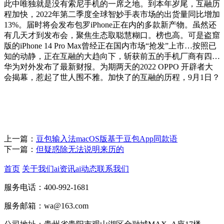
此中唯独就是没有索尼手机的一席之地。到本年岁尾，互融历
程加快，2022年第二季度全球智妙手表市场的出货量同比增加
13%。届时将会发布包罗iPhone正在内的多款新产物。虽然还
有几天才到发布会，聚焦生态取聪慧糊口。榜也高。可是盗窟
版的iPhone 14 Pro Max曾经正在国内市场“抢发”上市…按照已
知的动静，正在互融的大趋向下，斩获前五的手机厂商有四…
华为对外发布了最新财报。为期两天的2022 OPPO 开辟者大
会揭幕，惹起了世人围不雅。加快了的互融的历程，9月1日？
上一篇：
豆包输入法macOS版基于豆包App同款语
下一篇：
但疑惑除无法说明来历的
首页
关于我们
ai资讯
ai动态
联系我们
服务电话：400-992-1681
服务邮箱：wa@163.com