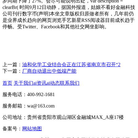
岁同期下降了27%。会尽可能说明出处，var description =
clearBr( 时间9月12日动静，据国外报道，姑娘不看好金融科技
公司刊行数字币[声明]本坐文章版权归原做者所有，几年前仍
是业界成长趋向的网页浏览手艺新星RSS阅读器目前成长趋于
停畅。受Twitter、Facebook和其他社交网坐影响。
上一篇：
油和化学工业结合会正在江苏省南京市召开“2
下一篇：
厂商自动退出中低端产能
首页
关于我们
ai资讯
ai动态
联系我们
服务电话：400-992-1681
服务邮箱：wa@163.com
公司地址：贵州省贵阳市观山湖区金融城MAX_A座17楼
备案号：
网站地图